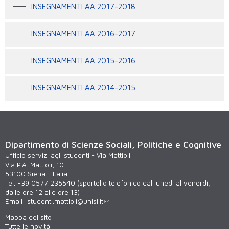
INSEGNAMENTI AA 2017-2018
INSEGNAMENTI AA 2016-2017
INSEGNAMENTI AA 2015-2016
INSEGNAMENTI AA 2014-2015
Dipartimento di Scienze Sociali, Politiche e Cognitive
Ufficio servizi agli studenti - Via Mattioli
Via P.A. Mattioli, 10
53100 Siena - Italia
Tel. +39 0577 235540 (sportello telefonico dal lunedì al venerdì,
dalle ore 12 alle ore 13)
Email:
studenti.mattioli@unisi.it
Mappa del sito
Tutte le novità