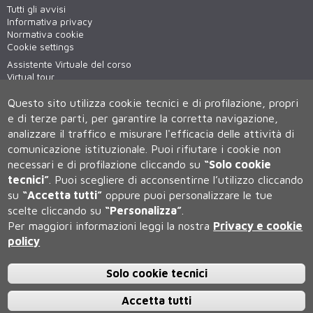
Tutti gli avvisi
Informativa privacy
Normativa cookie
Cookie settings
Assistente Virtuale del corso
Virtual tour
WiFi - unisiWireless
Questo sito utilizza cookie tecnici e di profilazione, propri
e di terze parti, per garantire la corretta navigazione,
analizzare il traffico e misurare l'efficacia delle attività di
comunicazione istituzionale.
Puoi rifiutare i cookie non
necessari e di profilazione cliccando su
“Solo cookie
tecnici”
.
Puoi scegliere di acconsentirne l’utilizzo cliccando
su
“Accetta tutti”
oppure puoi personalizzare le tue
Università degli Studi di Siena
scelte cliccando su
“Personalizza”
.
Rettorato, via Banchi di Sotto 55, 53100 Siena ITALIA
Per maggiori informazioni leggi la nostra
Privacy e cookie
P.IVA 00273530527 | C.F. 80002070524 | Caselle Pec:
Posta
policy
Elettronica Certificata
Contatti:
urp@unisi.it
- URP - Ufficio Relazioni con il Pubblico Tel.
0577 235555 (dal lunedì al venerdì dalle 9.30 alle 10.30)
Solo cookie tecnici
Accetta tutti