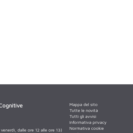
Mappa del sito
 Cognitive
Tutte le novità
Tutti gli avvisi
Informativa privacy
Normativa cookie
venerdì, dalle ore 12 alle ore 13)