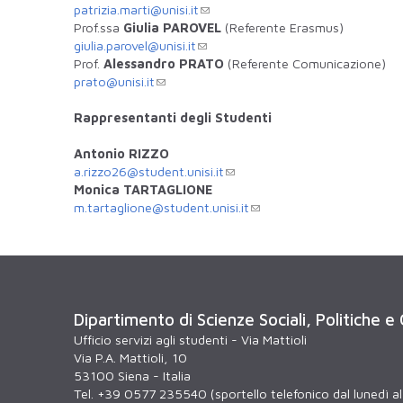
patrizia.marti@unisi.it
Prof.ssa
Giulia PAROVEL
(Referente Erasmus)
giulia.parovel@unisi.it
Prof.
Alessandro PRATO
(Referente Comunicazione)
prato@unisi.it
Rappresentanti degli Studenti
Antonio RIZZO
a.rizzo26@student.unisi.it
Monica TARTAGLIONE
m.tartaglione@student.unisi.it
Dipartimento di Scienze Sociali, Politiche e
Ufficio servizi agli studenti - Via Mattioli
Via P.A. Mattioli, 10
53100 Siena - Italia
Tel. +39 0577 235540 (sportello telefonico dal lunedì al 