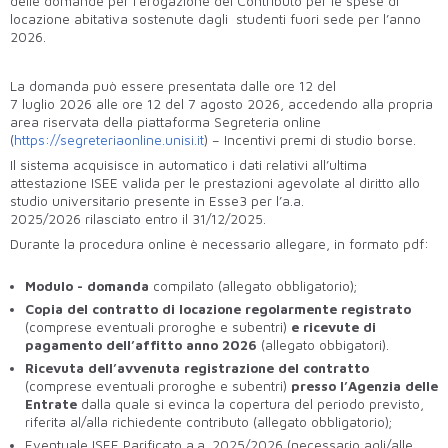
delle domande per l’erogazione del Contributo per le spese di
locazione abitativa sostenute dagli studenti fuori sede per l’anno
2026.
La domanda può essere presentata dalle ore 12 del
7 luglio 2026 alle ore 12 del 7 agosto 2026, accedendo alla propria
area riservata della piattaforma Segreteria online
(
https://segreteriaonline.unisi.it
) – Incentivi premi di studio borse.
Il sistema acquisisce in automatico i dati relativi all’ultima
attestazione ISEE valida per le prestazioni agevolate al diritto allo
studio universitario presente in Esse3 per l’a.a.
2025/2026 rilasciato entro il 31/12/2025.
Durante la procedura online è necessario allegare, in formato pdf:
Modulo - domanda
compilato (allegato obbligatorio);
Copia del contratto
di locazione regolarmente registrato
(comprese eventuali proroghe e subentri)
e ricevute di
pagamento dell’affitto anno 2026
(allegato obbigatori).
Ricevuta
dell’avvenuta registrazione del contratto
(comprese eventuali proroghe e subentri)
presso
l’Agenzia delle
Entrate
dalla quale si evinca la copertura del periodo previsto,
riferita al/alla richiedente contributo (allegato obbligatorio);
Eventuale ISEE Parificato a.a. 2025/2026 (necessario agli/alle