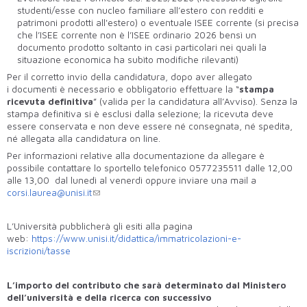
studenti/esse con nucleo familiare all’estero con redditi e
patrimoni prodotti all'estero) o eventuale ISEE corrente (si precisa
che l’ISEE corrente non è l’ISEE ordinario 2026 bensì un
documento prodotto soltanto in casi particolari nei quali la
situazione economica ha subìto modifiche rilevanti)
Per il corretto invio della candidatura, dopo aver allegato
i documenti è necessario e obbligatorio effettuare la “
stampa
ricevuta definitiva
” (valida per la candidatura all’Avviso). Senza la
stampa definitiva si è esclusi dalla selezione; la ricevuta deve
essere conservata e non deve essere né consegnata, né spedita,
né allegata alla candidatura on line.
Per informazioni relative alla documentazione da allegare è
possibile contattare lo sportello telefonico 0577235511 dalle 12,00
alle 13,00 dal lunedì al venerdì oppure inviare una mail a
corsi.laurea@unisi.it
L’Università pubblicherà gli esiti alla pagina
web:
https://www.unisi.it/didattica/immatricolazioni-e-
iscrizioni/tasse
L’importo del contributo che sarà determinato dal Ministero
dell’università e della ricerca con successivo