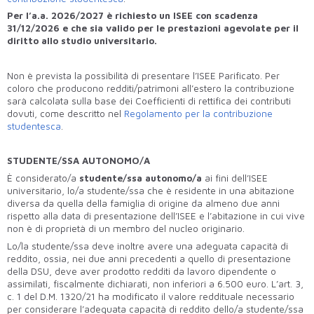
Per l’a.a. 2026/2027 è richiesto un ISEE con scadenza
31/12/2026 e che sia valido per le prestazioni agevolate per il
diritto allo studio universitario.
Non è prevista la possibilità di presentare l’ISEE Parificato. Per
coloro che producono redditi/patrimoni all’estero la contribuzione
sarà calcolata sulla base dei Coefficienti di rettifica dei contributi
dovuti,
come descritto nel
Regolamento per la contribuzione
studentesca
.
STUDENTE/SSA AUTONOMO/A
È considerato/a
studente/ssa autonomo/a
ai fini dell’ISEE
universitario, lo/a studente/ssa che è residente in una abitazione
diversa da quella della famiglia di origine da almeno due anni
rispetto alla data di presentazione dell’ISEE e l’abitazione in cui vive
non è di proprietà di un membro del nucleo originario.
Lo/la studente/ssa deve inoltre avere una adeguata capacità di
reddito, ossia, nei due anni precedenti a quello di presentazione
della DSU, deve aver prodotto redditi da lavoro dipendente o
assimilati, fiscalmente dichiarati, non inferiori a 6.500 euro. L’art. 3,
c. 1 del D.M. 1320/21 ha modificato il valore reddituale necessario
per considerare l’adeguata capacità di reddito dello/a studente/ssa