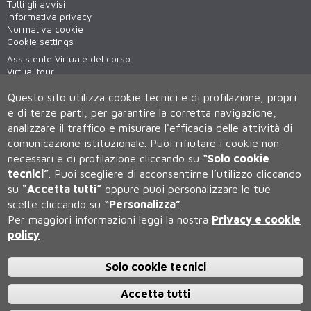
Tutti gli avvisi
Informativa privacy
Normativa cookie
Cookie settings
Assistente Virtuale del corso
Virtual tour
WiFi - unisiWireless
Questo sito utilizza cookie tecnici e di profilazione, propri
e di terze parti, per garantire la corretta navigazione,
analizzare il traffico e misurare l'efficacia delle attività di
comunicazione istituzionale.
Puoi rifiutare i cookie non
necessari e di profilazione cliccando su
“Solo cookie
tecnici”
.
Puoi scegliere di acconsentirne l’utilizzo cliccando
su
“Accetta tutti”
oppure puoi personalizzare le tue
Università degli Studi di Siena
scelte cliccando su
“Personalizza”
.
Rettorato, via Banchi di Sotto 55, 53100 Siena ITALIA
Per maggiori informazioni leggi la nostra
Privacy e cookie
P.IVA 00273530527 | C.F. 80002070524 | Caselle Pec:
Posta
policy
Elettronica Certificata
Contatti:
urp@unisi.it
- URP - Ufficio Relazioni con il Pubblico Tel.
0577 235555 (dal lunedì al venerdì dalle 9.30 alle 10.30)
Solo cookie tecnici
Accetta tutti