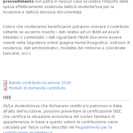
provvedimento
non potrà in nessun caso eccedere l’importo della
spesa effettivamente sostenuta dallo/a studente/ssa per la
locazione e dallo/a stesso/a documentata.
Coloro che risulteranno beneficiari/e potranno ricevere il contributo
soltanto se avranno inserito i dati relativi ad un IBAN ad essi/e
intestato o cointestato. I dati riguardanti l’IBAN dovranno essere
inseriti nella Segreteria online (pagina Home/Anagrafica: indirizzo di
residenza, dati amministrativi, modalità del rimborso e coordinate
bancarie, ecc.).
Bando contributo locazione 2026
Modulo di domanda contributo
ISEE
Gli/Le studenti/esse che dichiarano redditi e/o patrimoni in Italia,
all’atto dell’iscrizione, possono presentare la certificazione ISEE,
che certifica la
situazione economica del nucleo familiare di
appartenenza. In base a questo valore la contribuzione viene
calcolata per fasce come descritto nel
Regolamento per la
contribuzione studentesca
.