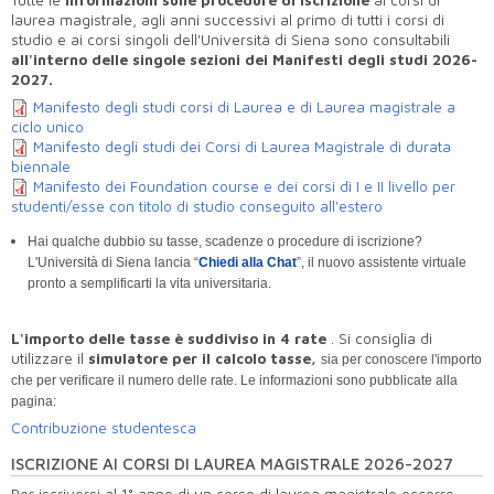
Tutte le
informazioni sulle procedure di iscrizione
ai corsi di
laurea magistrale, agli anni successivi al primo di tutti i corsi di
studio e ai corsi singoli dell'Università di Siena sono consultabili
all'interno delle singole sezioni dei Manifesti degli studi 2026-
2027.
Manifesto degli studi corsi di Laurea e di Laurea magistrale a
ciclo unico
Manifesto degli studi dei Corsi di Laurea Magistrale di durata
biennale
Manifesto dei Foundation course e dei corsi di I e II livello per
studenti/esse con titolo di studio conseguito all'estero
Hai qualche dubbio su tasse, scadenze o procedure di iscrizione?
L'Università di Siena lancia “
Chiedi alla Chat
”, il nuovo assistente virtuale
pronto a semplificarti la vita universitaria.
L'importo delle tasse è suddiviso in 4
rate
. Si consiglia di
utilizzare il
simulatore per il calcolo tasse,
sia per conoscere l'importo
che per verificare il numero delle rate. Le informazioni sono pubblicate alla
pagina:
Contribuzione studentesca
ISCRIZIONE AI CORSI DI LAUREA MAGISTRALE 2026-2027