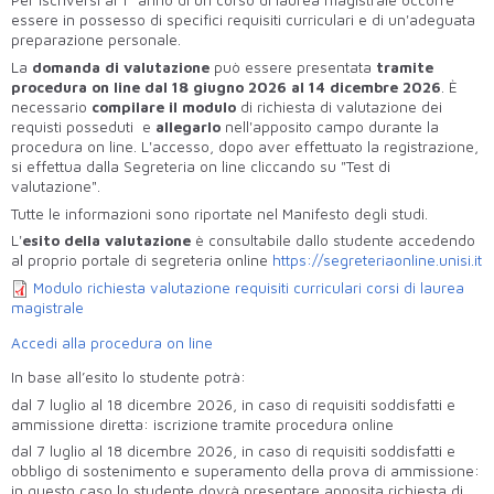
Per iscriversi al 1° anno di un corso di laurea magistrale occorre
essere in possesso di specifici requisiti curriculari e di un'adeguata
preparazione personale.
La
domanda di valutazione
può essere presentata
tramite
procedura on line dal 18 giugno 2026 al 14 dicembre 2026
. È
necessario
compilare il modulo
di richiesta di valutazione dei
requisti posseduti e
allegarlo
nell'apposito campo durante la
procedura on line. L'accesso, dopo aver effettuato la registrazione,
si effettua dalla Segreteria on line cliccando su "Test di
valutazione".
Tutte le informazioni sono riportate nel Manifesto degli studi.
L'
esito della valutazione
è consultabile dallo studente accedendo
al proprio portale di segreteria online
https://segreteriaonline.unisi.it
Modulo richiesta valutazione requisiti curriculari corsi di laurea
magistrale
Accedi alla procedura on line
In base all’esito lo studente potrà:
dal 7 luglio al 18 dicembre 2026, in caso di requisiti soddisfatti e
ammissione diretta: iscrizione tramite procedura online
dal 7
luglio al 18 dicembre 2026, in caso di requisiti soddisfatti e
obbligo di sostenimento e superamento della prova di ammissione:
in questo caso lo studente dovrà presentare apposita richiesta di